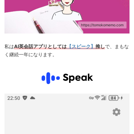
https://tomokomemo.com
私は
AI英会話アプリとしては
【スピーク】
推し
で、まもな
く継続一年になります。