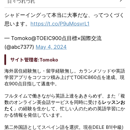
日々つれづれ
シャドーイングって本当に大事だな、ってつくづく
思います。
https://t.co/P9uMosvrL1
— Tomoko@TOEIC900点目標×国際交流
(@abc7377)
May 4, 2024
サイト管理者:Tomoko
海外居住経験無し・留学経験無し。カランメソッドや英語
学習アプリをコツコツ積み上げてTOEIC860点を達成、現
在900点目指して邁進中。
フルタイムで働きながら英語上達をあきらめず、また「複
数のオンライン英会話サービスを同時に受ける
レッスンお
たく
」の経験を生かして、忙しい人のための英語学習にか
かる情報を発信しています。
第二外国語としてスペイン語を選択。現在DELE B1(中級)